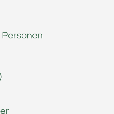
e Personen
)
er